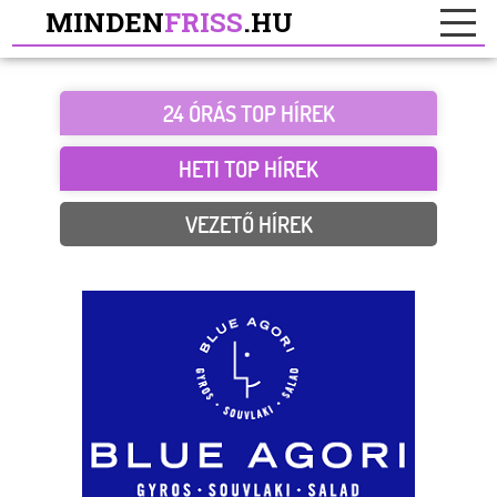
MINDEN
FRISS
.HU
24 ÓRÁS TOP HÍREK
HETI TOP HÍREK
VEZETŐ HÍREK