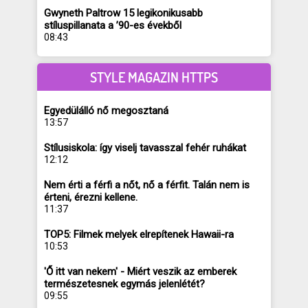
Gwyneth Paltrow 15 legikonikusabb
stíluspillanata a ’90-es évekből
08:43
STYLE MAGAZIN HTTPS
Egyedülálló nő megosztaná
13:57
Stílusiskola: így viselj tavasszal fehér ruhákat
12:12
Nem érti a férfi a nőt, nő a férfit. Talán nem is
érteni, érezni kellene.
11:37
TOP5: Filmek melyek elrepítenek Hawaii-ra
10:53
'Ő itt van nekem' - Miért veszik az emberek
természetesnek egymás jelenlétét?
09:55