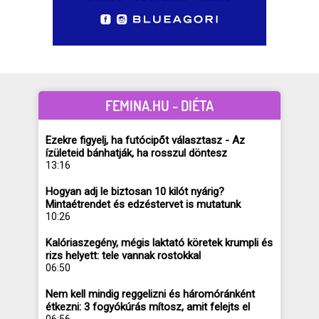
FEMINA.HU - DIÉTA
Ezekre figyelj, ha futócipőt választasz - Az
ízületeid bánhatják, ha rosszul döntesz
13:16
Hogyan adj le biztosan 10 kilót nyárig?
Mintaétrendet és edzéstervet is mutatunk
10:26
Kalóriaszegény, mégis laktató köretek krumpli és
rizs helyett: tele vannak rostokkal
06:50
Nem kell mindig reggelizni és háromóránként
étkezni: 3 fogyókúrás mítosz, amit felejts el