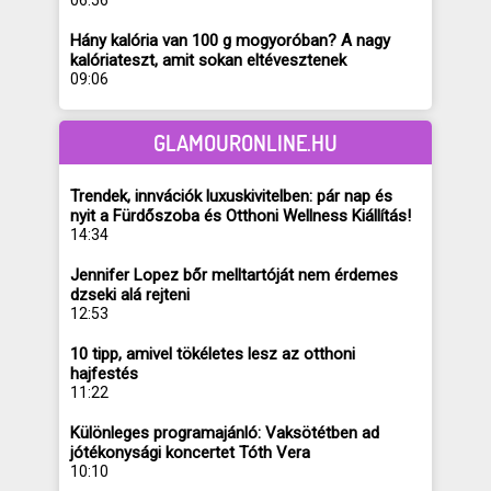
06:56
Hány kalória van 100 g mogyoróban? A nagy
kalóriateszt, amit sokan eltévesztenek
09:06
GLAMOURONLINE.HU
Trendek, innvációk luxuskivitelben: pár nap és
nyit a Fürdőszoba és Otthoni Wellness Kiállítás!
14:34
Jennifer Lopez bőr melltartóját nem érdemes
dzseki alá rejteni
12:53
10 tipp, amivel tökéletes lesz az otthoni
hajfestés
11:22
Különleges programajánló: Vaksötétben ad
jótékonysági koncertet Tóth Vera
10:10