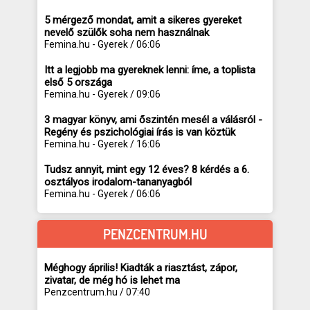
5 mérgező mondat, amit a sikeres gyereket
nevelő szülők soha nem használnak
Femina.hu - Gyerek / 06:06
Itt a legjobb ma gyereknek lenni: íme, a toplista
első 5 országa
Femina.hu - Gyerek / 09:06
3 magyar könyv, ami őszintén mesél a válásról -
Regény és pszichológiai írás is van köztük
Femina.hu - Gyerek / 16:06
Tudsz annyit, mint egy 12 éves? 8 kérdés a 6.
osztályos irodalom-tananyagból
Femina.hu - Gyerek / 06:06
PENZCENTRUM.HU
Méghogy április! Kiadták a riasztást, zápor,
zivatar, de még hó is lehet ma
Penzcentrum.hu / 07:40