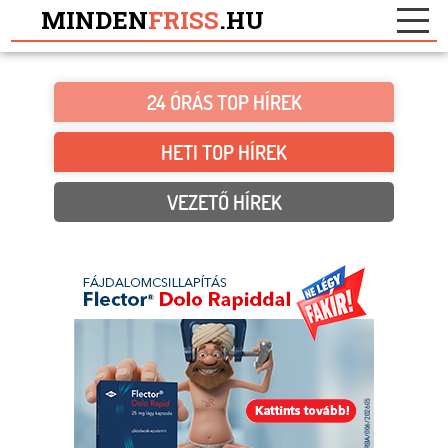
MINDEN
FRISS
.HU
24 ÓRÁS TOP HÍREK
HETI TOP HÍREK
VEZETŐ HÍREK