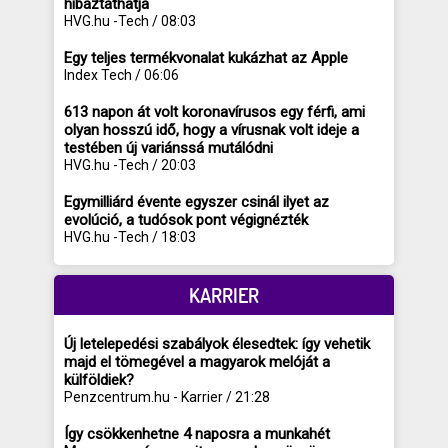
hibáztathatja
HVG.hu -Tech / 08:03
Egy teljes termékvonalat kukázhat az Apple
Index Tech / 06:06
613 napon át volt koronavírusos egy férfi, ami
olyan hosszú idő, hogy a vírusnak volt ideje a
testében új variánssá mutálódni
HVG.hu -Tech / 20:03
Egymilliárd évente egyszer csinál ilyet az
evolúció, a tudósok pont végignézték
HVG.hu -Tech / 18:03
KARRIER
Új letelepedési szabályok élesedtek: így vehetik
majd el tömegével a magyarok melóját a
külföldiek?
Penzcentrum.hu - Karrier / 21:28
Így csökkenhetne 4 naposra a munkahét