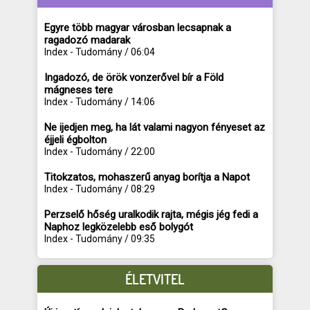
Egyre több magyar városban lecsapnak a
ragadozó madarak
Index - Tudomány / 06:04
Ingadozó, de örök vonzerővel bír a Föld
mágneses tere
Index - Tudomány / 14:06
Ne ijedjen meg, ha lát valami nagyon fényeset az
éjjeli égbolton
Index - Tudomány / 22:00
Titokzatos, mohaszerű anyag borítja a Napot
Index - Tudomány / 08:29
Perzselő hőség uralkodik rajta, mégis jég fedi a
Naphoz legközelebb eső bolygót
Index - Tudomány / 09:35
ÉLETVITEL