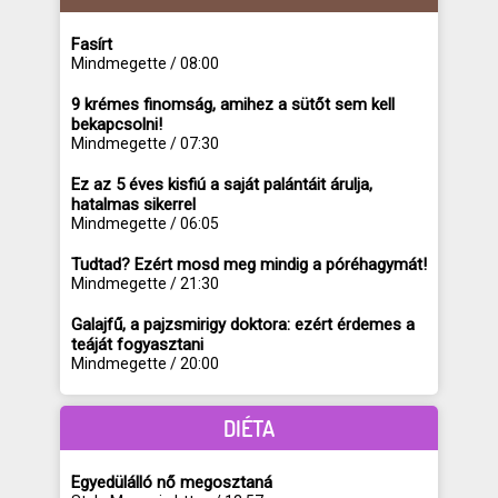
Fasírt
Mindmegette / 08:00
9 krémes finomság, amihez a sütőt sem kell
bekapcsolni!
Mindmegette / 07:30
Ez az 5 éves kisfiú a saját palántáit árulja,
hatalmas sikerrel
Mindmegette / 06:05
Tudtad? Ezért mosd meg mindig a póréhagymát!
Mindmegette / 21:30
Galajfű, a pajzsmirigy doktora: ezért érdemes a
teáját fogyasztani
Mindmegette / 20:00
DIÉTA
Egyedülálló nő megosztaná