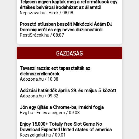
Teljesen ingyen kaptak meg a reformátusok egy
értékes belvárosi irodaházat az államtól
Nepszava.hu - Hírek / 08:08
Prosztó stílusban beszélt Mirkóczki Ádám DJ
Dominiqueről és egy neves illuzionistáról
PestiSrácok.hu / 08:07
GAZDASÁG
Tavaszi razzia: ezt tapasztalták az
élelmiszerellenőrök
Adozona.hu / 10:38
Adózási határidők április 29. és május 5. között
Adozona.hu / 09:32
Jön egy újítás a Chrome-ba, imádni fogja
Hvg.hu - Én és a cégem / 09:03
Enjoy 15,000+ Totally free Slot Game No
Download Expected United states of america
Kozszolgalat.hu / 09:01