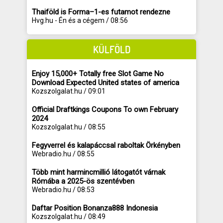
Thaiföld is Forma–1-es futamot rendezne
Hvg.hu - Én és a cégem / 08:56
KÜLFÖLD
Enjoy 15,000+ Totally free Slot Game No
Download Expected United states of america
Kozszolgalat.hu / 09:01
Official Draftkings Coupons To own February
2024
Kozszolgalat.hu / 08:55
Fegyverrel és kalapáccsal raboltak Örkényben
Webradio.hu / 08:55
Több mint harmincmillió látogatót várnak
Rómába a 2025-ös szentévben
Webradio.hu / 08:53
Daftar Position Bonanza888 Indonesia
Kozszolgalat.hu / 08:49