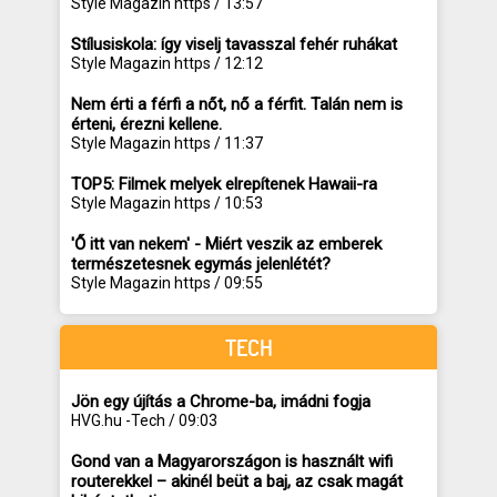
Style Magazin https / 13:57
Stílusiskola: így viselj tavasszal fehér ruhákat
Style Magazin https / 12:12
Nem érti a férfi a nőt, nő a férfit. Talán nem is
érteni, érezni kellene.
Style Magazin https / 11:37
TOP5: Filmek melyek elrepítenek Hawaii-ra
Style Magazin https / 10:53
'Ő itt van nekem' - Miért veszik az emberek
természetesnek egymás jelenlétét?
Style Magazin https / 09:55
TECH
Jön egy újítás a Chrome-ba, imádni fogja
HVG.hu -Tech / 09:03
Gond van a Magyarországon is használt wifi
routerekkel – akinél beüt a baj, az csak magát