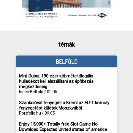
témák
BELFÖLD
Mini-Dubaj: 190 ezer köbméter illegális
hulladékot kell elszállítani az építkezés
megkezdéséig
Index Belföld / 09:05
Szankcióval fenyegeti a Kreml az EU-t: komoly
fenyegetést küldtek Moszkvából
Portfolio.hu / 09:05
Enjoy 15,000+ Totally free Slot Game No
Download Expected United states of america