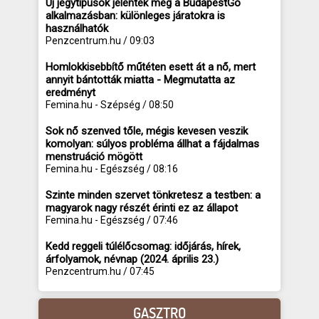
Új jegytípusok jelentek meg a BudapestGo
alkalmazásban: különleges járatokra is
használhatók
Penzcentrum.hu / 09:03
Homlokkisebbítő műtéten esett át a nő, mert
annyit bántották miatta - Megmutatta az
eredményt
Femina.hu - Szépség / 08:50
Sok nő szenved tőle, mégis kevesen veszik
komolyan: súlyos probléma állhat a fájdalmas
menstruáció mögött
Femina.hu - Egészség / 08:16
Szinte minden szervet tönkretesz a testben: a
magyarok nagy részét érinti ez az állapot
Femina.hu - Egészség / 07:46
Kedd reggeli túlélőcsomag: időjárás, hírek,
árfolyamok, névnap (2024. április 23.)
Penzcentrum.hu / 07:45
GASZTRO