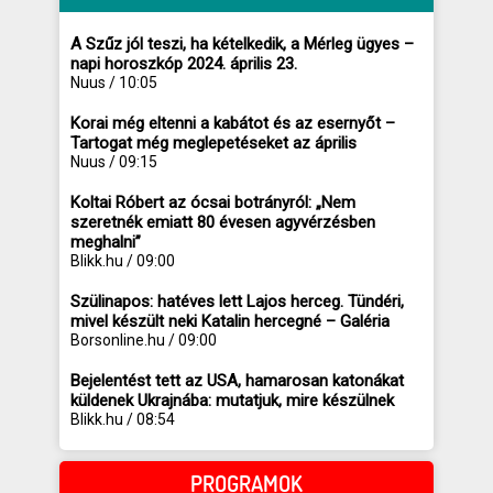
A Szűz jól teszi, ha kételkedik, a Mérleg ügyes –
napi horoszkóp 2024. április 23.
Nuus / 10:05
Korai még eltenni a kabátot és az esernyőt –
Tartogat még meglepetéseket az április
Nuus / 09:15
Koltai Róbert az ócsai botrányról: „Nem
szeretnék emiatt 80 évesen agyvérzésben
meghalni”
Blikk.hu / 09:00
Szülinapos: hatéves lett Lajos herceg. Tündéri,
mivel készült neki Katalin hercegné – Galéria
Borsonline.hu / 09:00
Bejelentést tett az USA, hamarosan katonákat
küldenek Ukrajnába: mutatjuk, mire készülnek
Blikk.hu / 08:54
PROGRAMOK