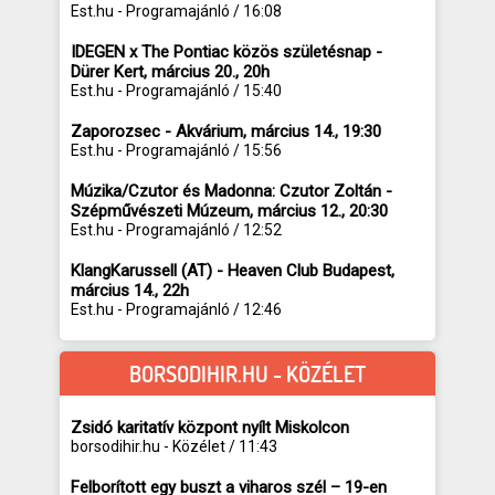
Est.hu - Programajánló / 16:08
IDEGEN x The Pontiac közös születésnap -
Dürer Kert, március 20., 20h
Est.hu - Programajánló / 15:40
Zaporozsec - Akvárium, március 14., 19:30
Est.hu - Programajánló / 15:56
Múzika/Czutor és Madonna: Czutor Zoltán -
Szépművészeti Múzeum, március 12., 20:30
Est.hu - Programajánló / 12:52
KlangKarussell (AT) - Heaven Club Budapest,
március 14., 22h
Est.hu - Programajánló / 12:46
BORSODIHIR.HU - KÖZÉLET
Zsidó karitatív központ nyílt Miskolcon
borsodihir.hu - Közélet / 11:43
Felborított egy buszt a viharos szél – 19-en