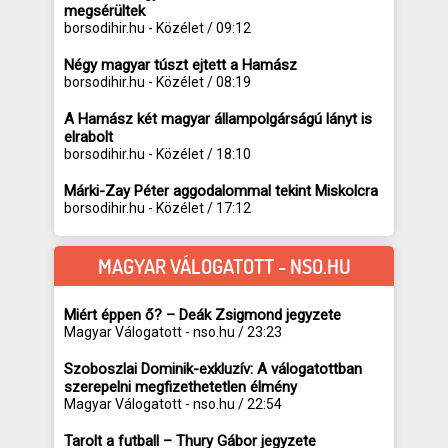
megsérültek
borsodihir.hu - Közélet / 09:12
Négy magyar túszt ejtett a Hamász
borsodihir.hu - Közélet / 08:19
A Hamász két magyar állampolgárságú lányt is
elrabolt
borsodihir.hu - Közélet / 18:10
Márki-Zay Péter aggodalommal tekint Miskolcra
borsodihir.hu - Közélet / 17:12
MAGYAR VÁLOGATOTT - NSO.HU
Miért éppen ő? – Deák Zsigmond jegyzete
Magyar Válogatott - nso.hu / 23:23
Szoboszlai Dominik-exkluzív: A válogatottban
szerepelni megfizethetetlen élmény
Magyar Válogatott - nso.hu / 22:54
Tarolt a futball – Thury Gábor jegyzete