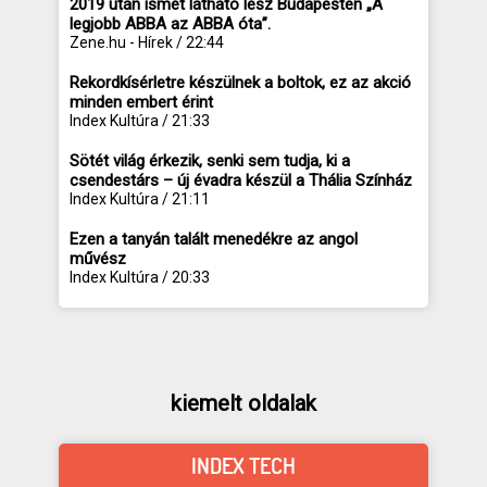
2019 után ismét látható lesz Budapesten „A
legjobb ABBA az ABBA óta”.
Zene.hu - Hírek / 22:44
Rekordkísérletre készülnek a boltok, ez az akció
minden embert érint
Index Kultúra / 21:33
Sötét világ érkezik, senki sem tudja, ki a
csendestárs – új évadra készül a Thália Színház
Index Kultúra / 21:11
Ezen a tanyán talált menedékre az angol
művész
Index Kultúra / 20:33
kiemelt oldalak
INDEX TECH