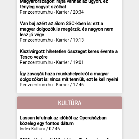
Magyarországon: rajta vannak az ügyön, ez
tényleg nagyot szólhat
Penzcentrum.hu - Karrier / 20:34
Van baj azért az álom SSC-kben is: ezt a
magyar dolgozók is megérzik, és nagyon nem
lesz jó vége
Penzcentrum.hu - Karrier / 19:13
Kiszivárgott: hihetetlen összeget keres évente a
Tesco vezére
Penzcentrum.hu - Karrier / 19:01
Így zavarják haza munkahelyeikről a magyar
dolgozókat is: nincs mit tenniük, ezt le kell nyelni
Penzcentrum.hu - Karrier / 17:46
KULTÚRA
Lassan kifutnak az időből az Operaházban:
közeleg egy fontos dátum
Index Kultúra / 07:46