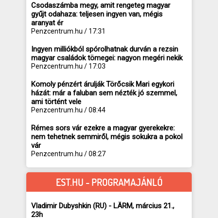
Csodaszámba megy, amit rengeteg magyar
gyűjt odahaza: teljesen ingyen van, mégis
aranyat ér
Penzcentrum.hu / 17:31
Ingyen milliókból spórolhatnak durván a rezsin
magyar családok tömegei: nagyon megéri nekik
Penzcentrum.hu / 17:03
Komoly pénzért árulják Törőcsik Mari egykori
házát: már a faluban sem nézték jó szemmel,
ami történt vele
Penzcentrum.hu / 08:44
Rémes sors vár ezekre a magyar gyerekekre:
nem tehetnek semmiről, mégis sokukra a pokol
vár
Penzcentrum.hu / 08:27
EST.HU - PROGRAMAJÁNLÓ
Vladimir Dubyshkin (RU) - LÄRM, március 21.,
23h