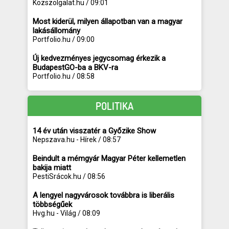
Kozszolgalat.hu / 09:01
Most kiderül, milyen állapotban van a magyar
lakásállomány
Portfolio.hu / 09:00
Új kedvezményes jegycsomag érkezik a
BudapestGO-ba a BKV-ra
Portfolio.hu / 08:58
POLITIKA
14 év után visszatér a Győzike Show
Nepszava.hu - Hírek / 08:57
Beindult a mémgyár Magyar Péter kellemetlen
bakija miatt
PestiSrácok.hu / 08:56
A lengyel nagyvárosok továbbra is liberális
többségűek
Hvg.hu - Világ / 08:09